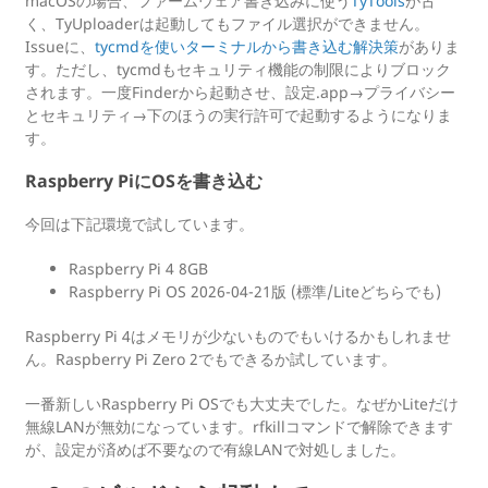
macOSの場合、ファームウェア書き込みに使う
TyTools
が古
く、TyUploaderは起動してもファイル選択ができません。
Issueに、
tycmdを使いターミナルから書き込む解決策
がありま
す。ただし、tycmdもセキュリティ機能の制限によりブロック
されます。一度Finderから起動させ、設定.app→プライバシー
とセキュリティ→下のほうの実行許可で起動するようになりま
す。
Raspberry PiにOSを書き込む
今回は下記環境で試しています。
Raspberry Pi 4 8GB
Raspberry Pi OS 2026-04-21版 (標準/Liteどちらでも)
Raspberry Pi 4はメモリが少ないものでもいけるかもしれませ
ん。Raspberry Pi Zero 2でもできるか試しています。
一番新しいRaspberry Pi OSでも大丈夫でした。なぜかLiteだけ
無線LANが無効になっています。rfkillコマンドで解除できます
が、設定が済めば不要なので有線LANで対処しました。