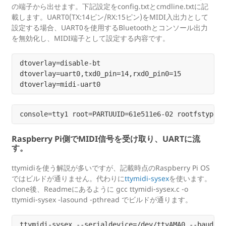
の端子から出せます。下記設定をconfig.txtとcmdline.txtに記
載します。UART0(TX:14ピン/RX:15ピン)をMIDI入出力として
設定する場合、UART0を使用するBluetoothとコンソール出力
を無効化し、MIDI端子として設定する内容です。
dtoverlay=disable-bt

dtoverlay=uart0,txd0_pin=14,rxd0_pin0=15

Raspberry Pi側でMIDI信号を受け取り、UARTに流
す。
ttymidiを使う解説が多いですが、記載時点のRaspberry Pi OS
ではビルドが通りません。代わりに
ttymidi-sysex
を使います。
clone後、Readmeにあるように gcc ttymidi-sysex.c -o
ttymidi-sysex -lasound -pthread でビルドが通ります。