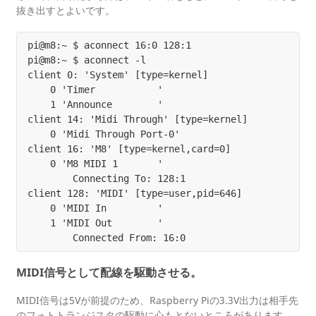
抜き出すとよいです。
pi@m8:~ $ aconnect 16:0 128:1

pi@m8:~ $ aconnect -l

client 0: 'System' [type=kernel]

    0 'Timer           '

    1 'Announce        '

client 14: 'Midi Through' [type=kernel]

    0 'Midi Through Port-0'

client 16: 'M8' [type=kernel,card=0]

    0 'M8 MIDI 1       '

	Connecting To: 128:1

client 128: 'MIDI' [type=user,pid=646]

    0 'MIDI In         '

    1 'MIDI Out        '

MIDI信号として配線を駆動させる。
MIDI信号は5Vが前提のため、Raspberry Piの3.3V出力は相手先
のフォトトランジスタの駆動に心もとないところがあります。