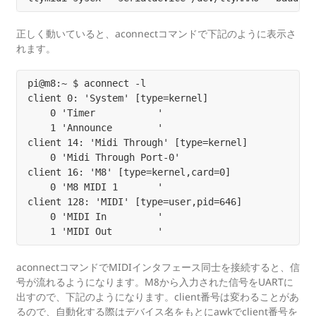
正しく動いていると、aconnectコマンドで下記のように表示さ
れます。
pi@m8:~ $ aconnect -l

client 0: 'System' [type=kernel]

    0 'Timer           '

    1 'Announce        '

client 14: 'Midi Through' [type=kernel]

    0 'Midi Through Port-0'

client 16: 'M8' [type=kernel,card=0]

    0 'M8 MIDI 1       '

client 128: 'MIDI' [type=user,pid=646]

    0 'MIDI In         '

aconnectコマンドでMIDIインタフェース同士を接続すると、信
号が流れるようになります。M8から入力された信号をUARTに
出すので、下記のようになります。client番号は変わることがあ
るので、自動化する際はデバイス名をもとにawkでclient番号を