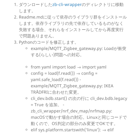
ダウンロードした
zb-cli-wrapper
のディレクトリに移動
します。
Readme.mdに従って依存のライブラリ群をインストール
します。依存ライブラリの先で依存しているものがなく
失敗する場合、それらをインストールしてから再度実行
で問題ありません。
Pythonのコードを修正します。
example/MQTT_Zigbee_gateway.py: Loadが衝突
する(らしい)問題への対応。
from yaml import load → import yaml
config = load(f.read()) → config =
yaml.safe_load(f.read()) -
example/MQTT_Zigbee_gateway.py: IKEA
TRÅDFRIに合わせた変更。
cli_dev.bdb.start() の次の行に cli_dev.bdb.legacy
= True を追加。 -
zb_cli_wrapper/nrf_dev_map/nrfmap.py:
macOSで動かす場合の対応。Linuxと同じコードで
動くので、OS判定の部分のみ変更でOKです。
elif sys.platform.startswith(‘linux’): → elif