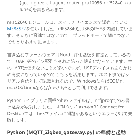
(gcc_zigbee_cli_agent_router_pca10056_nrf52840_xxa
a.hex)を書き込みます。
nRF52840モジュールは、スイッチサイエンスで販売している
MS88SF2
を使いました。nRF52840はUSBのPHYを内蔵していま
す。そんなに高速ではないので、ブレッドボードで雑につない
でもとりあえず動きます。
書き込むファームウェアはNordic評価基板を前提としているの
で、UART等のピン配列もそれに沿った設定になっています。生
のUARTは使えないことが多いですが、USBデバイスもあらかじ
め有効になっているのでこちらを活用します。ホスト側ではシ
リアル通信として認識されるので、WindowsならばCOMn、
macOS/Linuxならば/dev/tty*として利用できます。
Pythonライブラリに同梱のhexファイルは、nrfjprogでのみ書
き込みが成功しました。J-LINKのJ-FlashやnRF Connect for
Desktopでは、hexファイルに問題があるというエラーが出て失
敗します。
Python (MQTT_Zigbee_gateway.py) の準備と起動