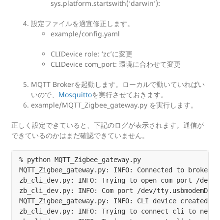
sys.platform.startswith(‘darwin’):
設定ファイルを適宜修正します。
example/config.yaml
CLIDevice role: ‘zc’に変更
CLIDevice com_port: 環境に合わせて変更
MQTT Brokerを起動します。ローカルで動いていればい
いので、
Mosquitto
を実行させておきます。
example/MQTT_Zigbee_gateway.py を実行します。
正しく設定できていると、下記のログが表示されます。通信が
できているのかはまだ確認できていません。
% python MQTT_Zigbee_gateway.py

MQTT_Zigbee_gateway.py: INFO: Connected to broker. 
zb_cli_dev.py: INFO: Trying to open com port /dev/t
zb_cli_dev.py: INFO: Com port /dev/tty.usbmodemDDBD
MQTT_Zigbee_gateway.py: INFO: CLI device created, t
zb_cli_dev.py: INFO: Trying to connect cli to netwo